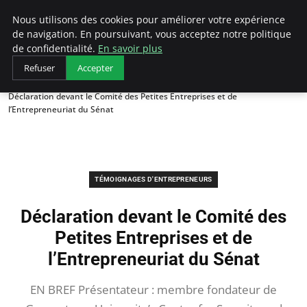
LECFCM
Nous utilisons des cookies pour améliorer votre expérience
de navigation. En poursuivant, vous acceptez notre politique
de confidentialité.
En savoir plus
Refuser
Accepter
Accueil
Témoignages d'entrepreneurs
Déclaration devant le Comité des Petites Entreprises et de
l’Entrepreneuriat du Sénat
TÉMOIGNAGES D'ENTREPRENEURS
Déclaration devant le Comité des
Petites Entreprises et de
l’Entrepreneuriat du Sénat
EN BREF Présentateur : membre fondateur de