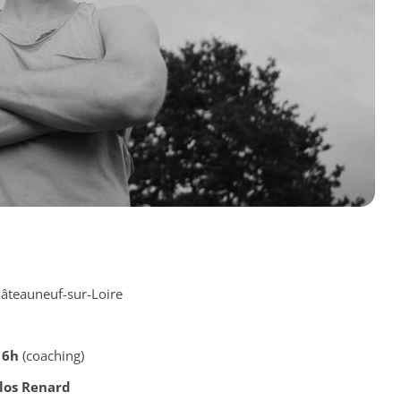
âteauneuf-sur-Loire
16h
(coaching)
Clos Renard