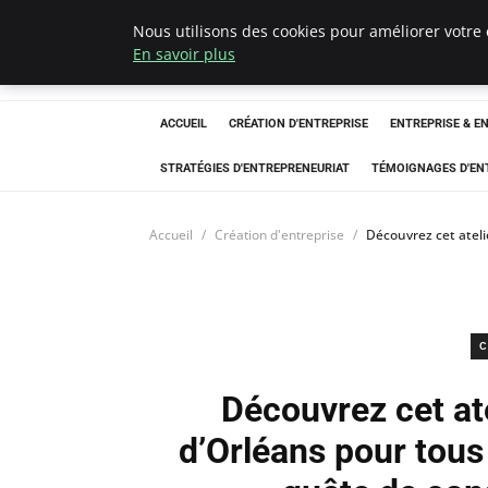
Nous utilisons des cookies pour améliorer votre 
LECFCM
En savoir plus
ACCUEIL
CRÉATION D'ENTREPRISE
ENTREPRISE & E
STRATÉGIES D'ENTREPRENEURIAT
TÉMOIGNAGES D'EN
Accueil
Création d'entreprise
Découvrez cet ateli
C
Découvrez cet at
d’Orléans pour tous