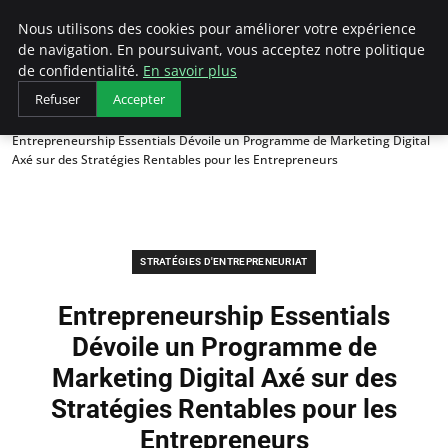
LECFCM
Nous utilisons des cookies pour améliorer votre expérience
de navigation. En poursuivant, vous acceptez notre politique
de confidentialité.
En savoir plus
Refuser
Accepter
Accueil
Stratégies d'entrepreneuriat
Entrepreneurship Essentials Dévoile un Programme de Marketing Digital
Axé sur des Stratégies Rentables pour les Entrepreneurs
STRATÉGIES D'ENTREPRENEURIAT
Entrepreneurship Essentials
Dévoile un Programme de
Marketing Digital Axé sur des
Stratégies Rentables pour les
Entrepreneurs