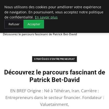
LECFCM
Nous utilisons des cookies pour améliorer votre expérience
de navigation. En poursuivant, vous acceptez notre politique
de confidentialité.
En savoir plus
Refuser
Accepter
Accueil
Stratégies d'entrepreneuriat
Découvrez le parcours fascinant de Patrick Bet-David
STRATÉGIES D'ENTREPRENEURIAT
Découvrez le parcours fascinant de
Patrick Bet-David
EN BREF Origine : Né à Téhéran, Iran. Carrière :
Entrepreneurs dans le secteur financier. Fondateur :
Valuetainment,