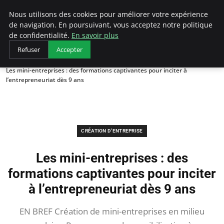
LECFCM
Nous utilisons des cookies pour améliorer votre expérience
de navigation. En poursuivant, vous acceptez notre politique
de confidentialité.
En savoir plus
Refuser
Accepter
Accueil
Création d'entreprise
Les mini-entreprises : des formations captivantes pour inciter à
l’entrepreneuriat dès 9 ans
CRÉATION D'ENTREPRISE
Les mini-entreprises : des
formations captivantes pour inciter
à l’entrepreneuriat dès 9 ans
EN BREF Création de mini-entreprises en milieu