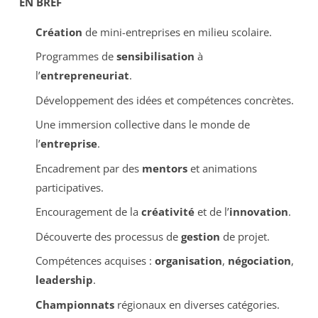
EN BREF
Création
de mini-entreprises en milieu scolaire.
Programmes de
sensibilisation
à
l’
entrepreneuriat
.
Développement des idées et compétences concrètes.
Une immersion collective dans le monde de
l’
entreprise
.
Encadrement par des
mentors
et animations
participatives.
Encouragement de la
créativité
et de l’
innovation
.
Découverte des processus de
gestion
de projet.
Compétences acquises :
organisation
,
négociation
,
leadership
.
Championnats
régionaux en diverses catégories.