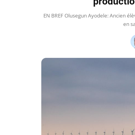
productio
EN BREF Olusegun Ayodele: Ancien élè
en s