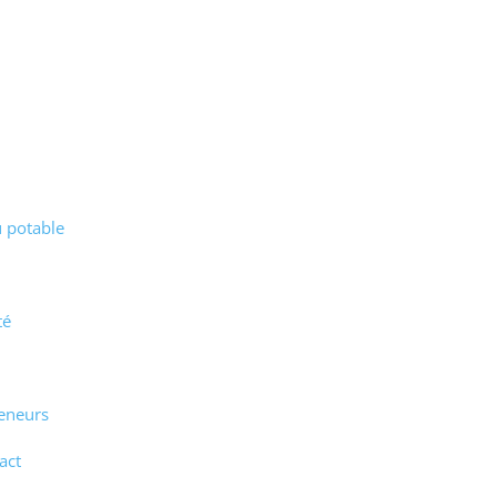
 potable
té
reneurs
act