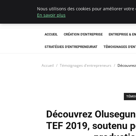
Nous utilisons des cookies pour améliorer votre 
LECFCM
En savoir plus
ACCUEIL
CRÉATION D'ENTREPRISE
ENTREPRISE & E
STRATÉGIES D'ENTREPRENEURIAT
TÉMOIGNAGES D'EN
Accueil
Témoignages d'entrepreneurs
Découvrez 
TÉMO
Découvrez Olusegun 
TEF 2019, soutenu p