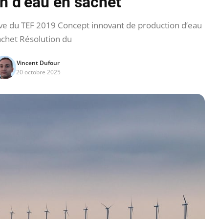
n d’eau en sachet
ve du TEF 2019 Concept innovant de production d’eau
achet Résolution du
Vincent Dufour
20 octobre 2025