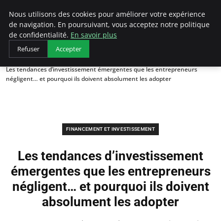
LECFCM
Nous utilisons des cookies pour améliorer votre expérience
de navigation. En poursuivant, vous acceptez notre politique
de confidentialité.
En savoir plus
Refuser
Accepter
Accueil
Financement et investissement
Les tendances d’investissement émergentes que les entrepreneurs
négligent… et pourquoi ils doivent absolument les adopter
FINANCEMENT ET INVESTISSEMENT
Les tendances d’investissement
émergentes que les entrepreneurs
négligent… et pourquoi ils doivent
absolument les adopter