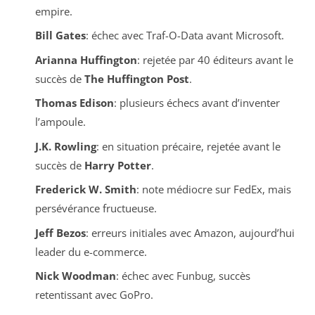
empire.
Bill Gates
: échec avec Traf-O-Data avant Microsoft.
Arianna Huffington
: rejetée par 40 éditeurs avant le
succès de
The Huffington Post
.
Thomas Edison
: plusieurs échecs avant d’inventer
l’ampoule.
J.K. Rowling
: en situation précaire, rejetée avant le
succès de
Harry Potter
.
Frederick W. Smith
: note médiocre sur FedEx, mais
persévérance fructueuse.
Jeff Bezos
: erreurs initiales avec Amazon, aujourd’hui
leader du e-commerce.
Nick Woodman
: échec avec Funbug, succès
retentissant avec GoPro.