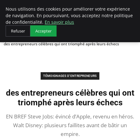
LECFCM
Nous utilisons des cookies pour améliorer votre expérience
de navigation. En poursuivant, vous acceptez notre politique
de confidentialité.
En savoir plus
Refuser
Accepter
Accueil
Témoignages d'entrepreneurs
des entrepreneurs célèbres qui ont triomphé après leurs échecs
TÉMOIGNAGES D'ENTREPRENEURS
des entrepreneurs célèbres qui ont
triomphé après leurs échecs
EN BREF Steve Jobs: évincé d’Apple, revenu en héros.
Walt Disney: plusieurs faillites avant de bâtir un
empire.