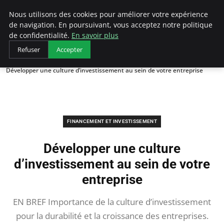
LECFCM
Nous utilisons des cookies pour améliorer votre expérience
de navigation. En poursuivant, vous acceptez notre politique
de confidentialité.
En savoir plus
Refuser
Accepter
Accueil
Financement et investissement
Développer une culture d’investissement au sein de votre entreprise
FINANCEMENT ET INVESTISSEMENT
Développer une culture
d’investissement au sein de votre
entreprise
EN BREF Importance de la culture d’investissement
pour la durabilité et la croissance des entreprises.