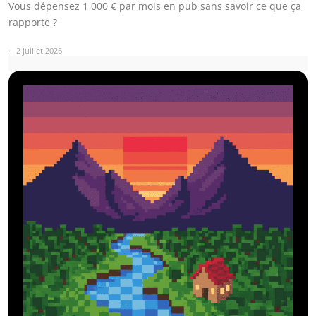
Vous dépensez 1 000 € par mois en pub sans savoir ce que ça
rapporte ?
2 juillet 2026