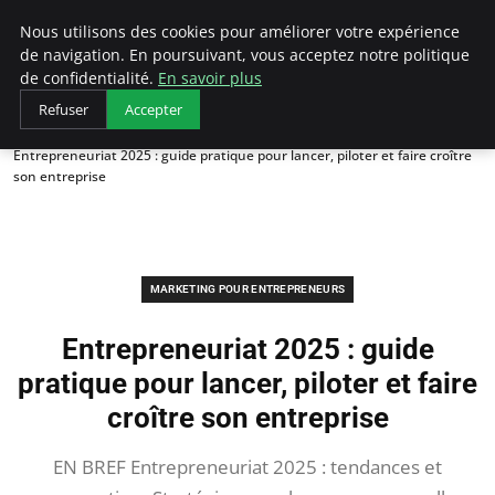
LECFCM
Nous utilisons des cookies pour améliorer votre expérience
de navigation. En poursuivant, vous acceptez notre politique
de confidentialité.
En savoir plus
Refuser
Accepter
Accueil
Marketing pour entrepreneurs
Entrepreneuriat 2025 : guide pratique pour lancer, piloter et faire croître
son entreprise
MARKETING POUR ENTREPRENEURS
Entrepreneuriat 2025 : guide
pratique pour lancer, piloter et faire
croître son entreprise
EN BREF Entrepreneuriat 2025 : tendances et