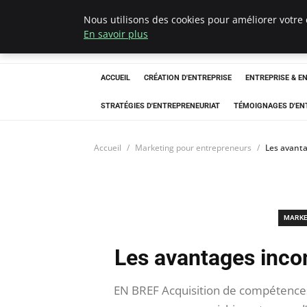
Nous utilisons des cookies pour améliorer votre 
LECFCM
En savoir plus
ACCUEIL
CRÉATION D'ENTREPRISE
ENTREPRISE & E
STRATÉGIES D'ENTREPRENEURIAT
TÉMOIGNAGES D'EN
Accueil
Marketing pour entrepreneurs
Les avanta
MARKE
Les avantages inco
EN BREF Acquisition de compétences