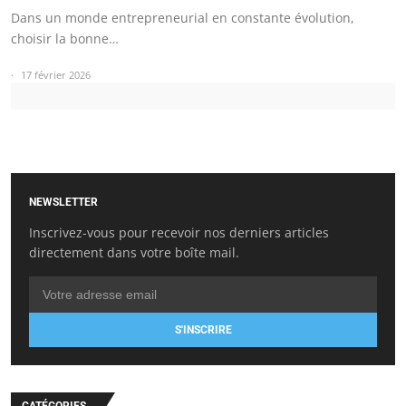
Dans un monde entrepreneurial en constante évolution,
choisir la bonne…
17 février 2026
NEWSLETTER
Inscrivez-vous pour recevoir nos derniers articles
directement dans votre boîte mail.
S'INSCRIRE
CATÉGORIES