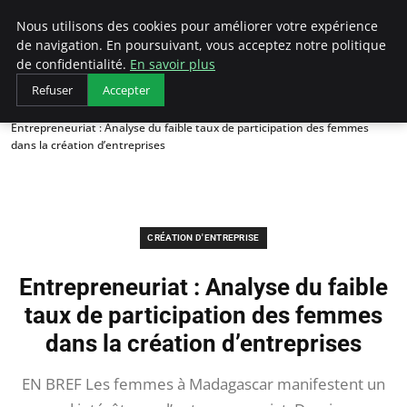
LECFCM
Nous utilisons des cookies pour améliorer votre expérience
de navigation. En poursuivant, vous acceptez notre politique
de confidentialité.
En savoir plus
Refuser
Accepter
Accueil
Création d'entreprise
Entrepreneuriat : Analyse du faible taux de participation des femmes
dans la création d’entreprises
CRÉATION D'ENTREPRISE
Entrepreneuriat : Analyse du faible
taux de participation des femmes
dans la création d’entreprises
EN BREF Les femmes à Madagascar manifestent un