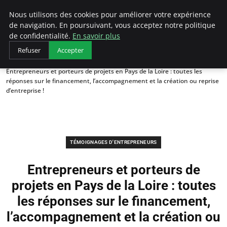
LECFCM
Nous utilisons des cookies pour améliorer votre expérience
de navigation. En poursuivant, vous acceptez notre politique
de confidentialité.
En savoir plus
Refuser
Accepter
Accueil
Témoignages d'entrepreneurs
Entrepreneurs et porteurs de projets en Pays de la Loire : toutes les
réponses sur le financement, l’accompagnement et la création ou reprise
d’entreprise !
TÉMOIGNAGES D'ENTREPRENEURS
Entrepreneurs et porteurs de
projets en Pays de la Loire : toutes
les réponses sur le financement,
l’accompagnement et la création ou