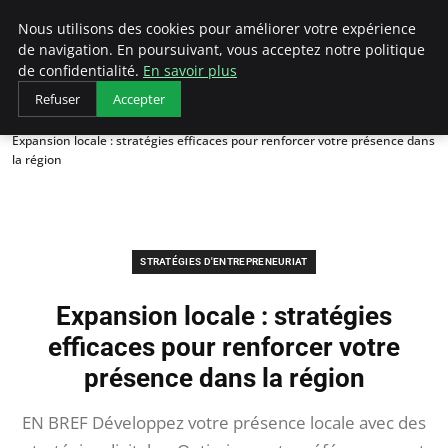
LECFCM
Nous utilisons des cookies pour améliorer votre expérience
de navigation. En poursuivant, vous acceptez notre politique
de confidentialité.
En savoir plus
Refuser
Accepter
Accueil
Stratégies d'entrepreneuriat
Expansion locale : stratégies efficaces pour renforcer votre présence dans
la région
STRATÉGIES D'ENTREPRENEURIAT
Expansion locale : stratégies
efficaces pour renforcer votre
présence dans la région
EN BREF Développez votre présence locale avec des