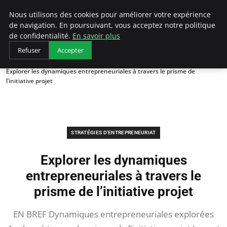
LECFCM
Nous utilisons des cookies pour améliorer votre expérience
de navigation. En poursuivant, vous acceptez notre politique
de confidentialité.
En savoir plus
Refuser
Accepter
Accueil
Stratégies d'entrepreneuriat
Explorer les dynamiques entrepreneuriales à travers le prisme de
l’initiative projet
STRATÉGIES D'ENTREPRENEURIAT
Explorer les dynamiques
entrepreneuriales à travers le
prisme de l’initiative projet
EN BREF Dynamiques entrepreneuriales explorées