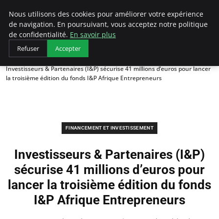
LECFCM
Nous utilisons des cookies pour améliorer votre expérience
de navigation. En poursuivant, vous acceptez notre politique
de confidentialité.
En savoir plus
Refuser
Accepter
Accueil
Financement et investissement
Investisseurs & Partenaires (I&P) sécurise 41 millions d’euros pour lancer
la troisième édition du fonds I&P Afrique Entrepreneurs
FINANCEMENT ET INVESTISSEMENT
Investisseurs & Partenaires (I&P)
sécurise 41 millions d’euros pour
lancer la troisième édition du fonds
I&P Afrique Entrepreneurs