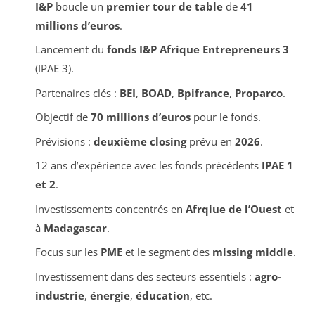
I&P
boucle un
premier tour de table
de
41
millions d’euros
.
Lancement du
fonds I&P Afrique Entrepreneurs 3
(IPAE 3).
Partenaires clés :
BEI
,
BOAD
,
Bpifrance
,
Proparco
.
Objectif de
70 millions d’euros
pour le fonds.
Prévisions :
deuxième closing
prévu en
2026
.
12 ans d’expérience avec les fonds précédents
IPAE 1
et 2
.
Investissements concentrés en
Afrqiue de l’Ouest
et
à
Madagascar
.
Focus sur les
PME
et le segment des
missing middle
.
Investissement dans des secteurs essentiels :
agro-
industrie
,
énergie
,
éducation
, etc.