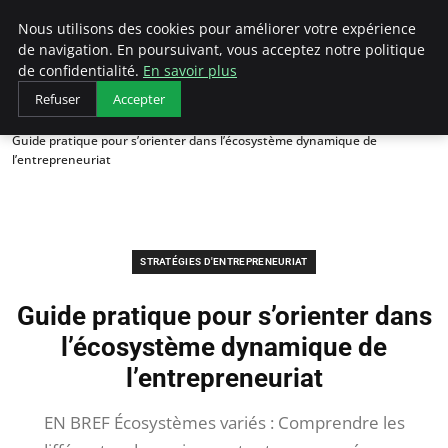
LECFCM
Nous utilisons des cookies pour améliorer votre expérience
de navigation. En poursuivant, vous acceptez notre politique
de confidentialité.
En savoir plus
Refuser
Accepter
Accueil
Stratégies d'entrepreneuriat
Guide pratique pour s’orienter dans l’écosystème dynamique de
l’entrepreneuriat
STRATÉGIES D'ENTREPRENEURIAT
Guide pratique pour s’orienter dans
l’écosystème dynamique de
l’entrepreneuriat
EN BREF Écosystèmes variés : Comprendre les