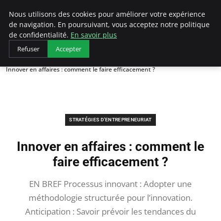
LECFCM
Nous utilisons des cookies pour améliorer votre expérience
de navigation. En poursuivant, vous acceptez notre politique
de confidentialité.
En savoir plus
Refuser
Accepter
Accueil
Stratégies d'entrepreneuriat
Innover en affaires : comment le faire efficacement ?
STRATÉGIES D'ENTREPRENEURIAT
Innover en affaires : comment le
faire efficacement ?
EN BREF Processus innovant : Adopter une
méthodologie structurée pour l’innovation.
Anticipation : Savoir prévoir les tendances du