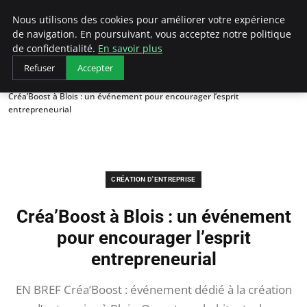
LECFCM
Nous utilisons des cookies pour améliorer votre expérience
de navigation. En poursuivant, vous acceptez notre politique
de confidentialité.
En savoir plus
Refuser
Accepter
Accueil
Création d'entreprise
Créa’Boost à Blois : un événement pour encourager l’esprit
entrepreneurial
CRÉATION D'ENTREPRISE
Créa’Boost à Blois : un événement
pour encourager l’esprit
entrepreneurial
EN BREF Créa’Boost : événement dédié à la création