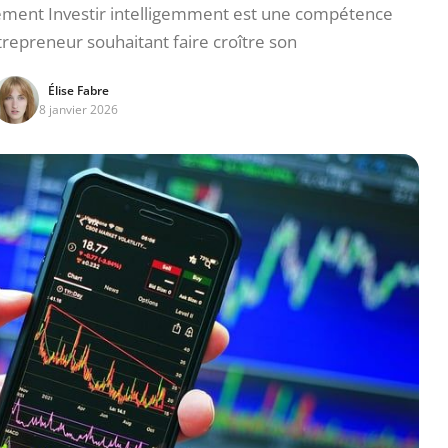
sement Investir intelligemment est une compétence
trepreneur souhaitant faire croître son
Élise Fabre
8 janvier 2026