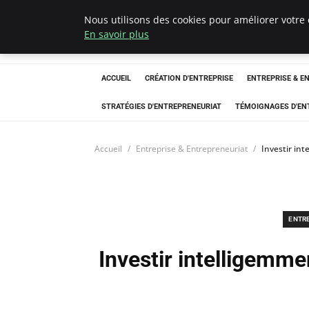
Nous utilisons des cookies pour améliorer votre 
LECFCM
En savoir plus
ACCUEIL
CRÉATION D'ENTREPRISE
ENTREPRISE & E
STRATÉGIES D'ENTREPRENEURIAT
TÉMOIGNAGES D'EN
Accueil
Entreprise & Entrepreneuriat
Investir in
ENTR
Investir intelligemme