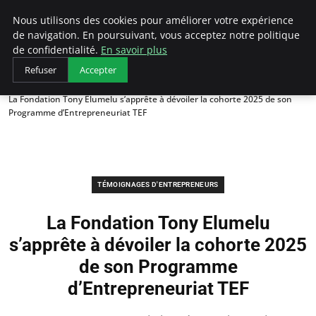
LECFCM
Nous utilisons des cookies pour améliorer votre expérience
de navigation. En poursuivant, vous acceptez notre politique
de confidentialité.
En savoir plus
Refuser
Accepter
Accueil
Témoignages d'entrepreneurs
La Fondation Tony Elumelu s’apprête à dévoiler la cohorte 2025 de son
Programme d’Entrepreneuriat TEF
TÉMOIGNAGES D'ENTREPRENEURS
La Fondation Tony Elumelu
s’apprête à dévoiler la cohorte 2025
de son Programme
d’Entrepreneuriat TEF