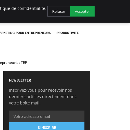
ique de confidentialité.
Refuser
Accepter
ARKETING POUR ENTREPRENEURS
PRODUCTIVITÉ
repreneuriat TEF
NEWSLETTER
Inscrivez-vous pour recevoir nos
derniers articles directement dans
votre boîte mail.
S'INSCRIRE