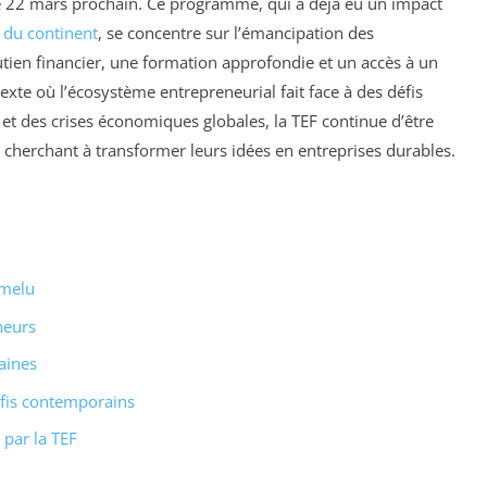
 22 mars prochain. Ce programme, qui a déjà eu un impact
du continent
, se concentre sur l’émancipation des
utien financier, une formation approfondie et un accès à un
xte où l’écosystème entrepreneurial fait face à des défis
t des crises économiques globales, la TEF continue d’être
s cherchant à transformer leurs idées en entreprises durables.
umelu
neurs
aines
fis contemporains
par la TEF