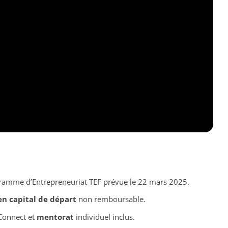
ramme d’Entrepreneuriat TEF prévue le 22 mars 2025.
en capital de départ
non remboursable.
Connect et
mentorat
individuel inclus.