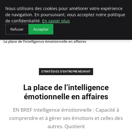
LECFCM
Nous utilisons des cookies pour améliorer votre expérience
de navigation. En poursuivant, vous acceptez notre politique
de confidentialité.
En savoir plus
Refuser
Accepter
Accueil
Stratégies d'entrepreneuriat
La place de l’intelligence émotionnelle en affaires
STRATÉGIES D'ENTREPRENEURIAT
La place de l’intelligence
émotionnelle en affaires
EN BREF Intelligence émotionnelle : Capacité à
comprendre et à gérer ses émotions et celles des
autres. Quotient