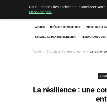
Nous utilisons des cookies pour améliorer votre 
LECFCM
En savoir plus
ACCUEIL
CRÉATION D'ENTREPRISE
ENTREPRISE & E
STRATÉGIES D'ENTREPRENEURIAT
TÉMOIGNAGES D'EN
Accueil
Stratégies d'entrepreneuriat
La résilienc
STRA
La résilience : une c
ent