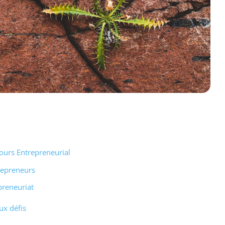
cours Entrepreneurial
trepreneurs
preneuriat
ux défis