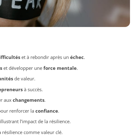
ifficultés
et à rebondir après un
échec
.
s
et développer une
force mentale
.
nités
de valeur.
epreneurs
à succès.
er aux
changements
.
our renforcer la
confiance
.
illustrant l’impact de la résilience.
a résilience comme valeur clé.