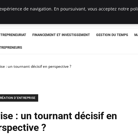
expérience de navigation. En poursuivant, vous acceptez notre polit
NTREPRENEURIAT
FINANCEMENT ET INVESTISSEMENT
GESTION DU TEMPS
M
TREPRENEURS
se : un tournant décisif en perspective ?
RÉATION D'ENTREPRISE
se : un tournant décisif en
rspective ?