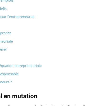
d’emplois
défis
our l’entrepreneuriat
pproche
neuriale
lever
déquation entrepreneuriale
 responsable
eneurs ?
l en mutation