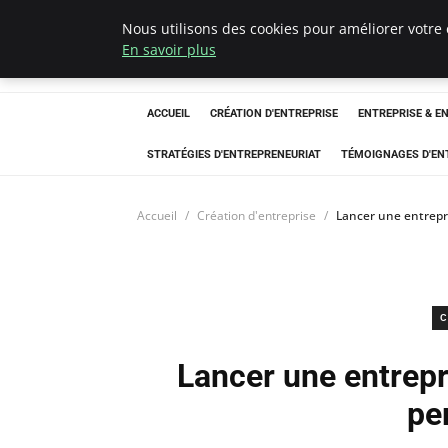
Nous utilisons des cookies pour améliorer votre 
LECFCM
En savoir plus
ACCUEIL
CRÉATION D'ENTREPRISE
ENTREPRISE & E
STRATÉGIES D'ENTREPRENEURIAT
TÉMOIGNAGES D'EN
Accueil
Création d'entreprise
Lancer une entrepri
C
Lancer une entrepri
pe