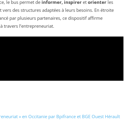
nce, le bus permet de
informer, inspirer
et
orienter
les
t vers des structures adaptées à leurs besoins. En étroite
ancé par plusieurs partenaires, ce dispositif affirme
à travers l’entrepreneuriat.
eneuriat » en Occitanie par Bpifrance et BGE Ouest Hérault