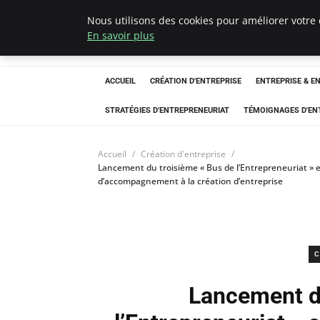
Nous utilisons des cookies pour améliorer votre 
LECFCM
En savoir plus
ACCUEIL
CRÉATION D'ENTREPRISE
ENTREPRISE & E
STRATÉGIES D'ENTREPRENEURIAT
TÉMOIGNAGES D'EN
Accueil
Création d'entreprise
Lancement du troisième « Bus de l’Entrepreneuriat » en
d’accompagnement à la création d’entreprise
C
Lancement d