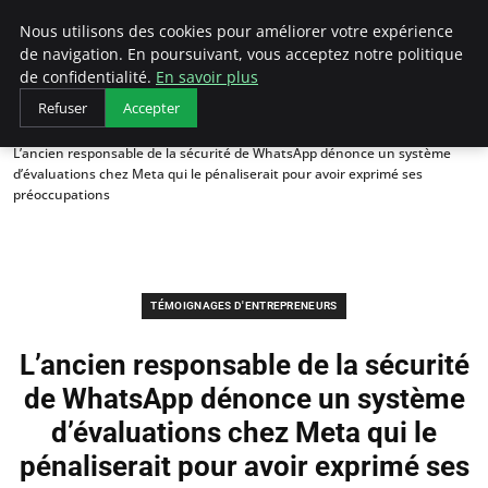
LECFCM
Nous utilisons des cookies pour améliorer votre expérience
de navigation. En poursuivant, vous acceptez notre politique
de confidentialité.
En savoir plus
Refuser
Accepter
Accueil
Témoignages d'entrepreneurs
L’ancien responsable de la sécurité de WhatsApp dénonce un système
d’évaluations chez Meta qui le pénaliserait pour avoir exprimé ses
préoccupations
TÉMOIGNAGES D'ENTREPRENEURS
L’ancien responsable de la sécurité
de WhatsApp dénonce un système
d’évaluations chez Meta qui le
pénaliserait pour avoir exprimé ses