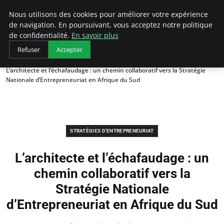
LECFCM
Nous utilisons des cookies pour améliorer votre expérience
de navigation. En poursuivant, vous acceptez notre politique
de confidentialité.
En savoir plus
Refuser
Accepter
Accueil
Stratégies d'entrepreneuriat
L’architecte et l’échafaudage : un chemin collaboratif vers la Stratégie
Nationale d’Entrepreneuriat en Afrique du Sud
STRATÉGIES D'ENTREPRENEURIAT
L’architecte et l’échafaudage : un
chemin collaboratif vers la
Stratégie Nationale
d’Entrepreneuriat en Afrique du Sud