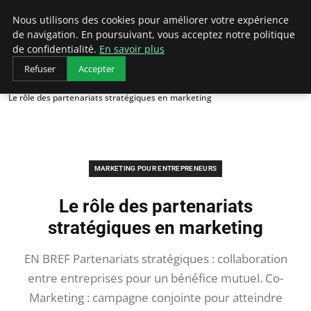
LECFCM
Nous utilisons des cookies pour améliorer votre expérience
de navigation. En poursuivant, vous acceptez notre politique
de confidentialité.
En savoir plus
Refuser
Accepter
Accueil
Marketing pour entrepreneurs
Le rôle des partenariats stratégiques en marketing
MARKETING POUR ENTREPRENEURS
Le rôle des partenariats
stratégiques en marketing
EN BREF Partenariats stratégiques : collaboration
entre entreprises pour un bénéfice mutuel. Co-
Marketing : campagne conjointe pour atteindre