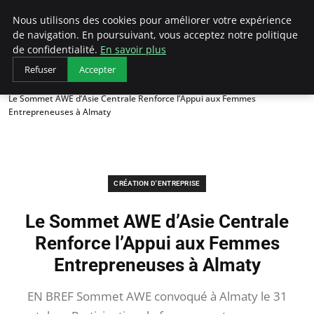
LECFCM
Nous utilisons des cookies pour améliorer votre expérience
de navigation. En poursuivant, vous acceptez notre politique
de confidentialité.
En savoir plus
Refuser
Accepter
Accueil
Création d'entreprise
Le Sommet AWE d’Asie Centrale Renforce l’Appui aux Femmes
Entrepreneuses à Almaty
CRÉATION D'ENTREPRISE
Le Sommet AWE d’Asie Centrale
Renforce l’Appui aux Femmes
Entrepreneuses à Almaty
EN BREF Sommet AWE convoqué à Almaty le 31