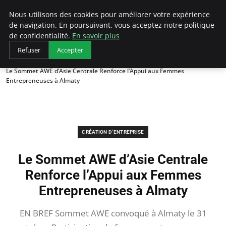
LECFCM
Nous utilisons des cookies pour améliorer votre expérience
de navigation. En poursuivant, vous acceptez notre politique
de confidentialité.
En savoir plus
Refuser
Accepter
Accueil
Création d'entreprise
Le Sommet AWE d’Asie Centrale Renforce l’Appui aux Femmes
Entrepreneuses à Almaty
CRÉATION D'ENTREPRISE
Le Sommet AWE d’Asie Centrale
Renforce l’Appui aux Femmes
Entrepreneuses à Almaty
EN BREF Sommet AWE convoqué à Almaty le 31