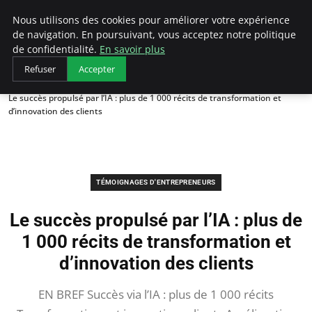
LECFCM
Nous utilisons des cookies pour améliorer votre expérience
de navigation. En poursuivant, vous acceptez notre politique
de confidentialité.
En savoir plus
Refuser
Accepter
Accueil
Témoignages d'entrepreneurs
Le succès propulsé par l’IA : plus de 1 000 récits de transformation et
d’innovation des clients
TÉMOIGNAGES D'ENTREPRENEURS
Le succès propulsé par l’IA : plus de
1 000 récits de transformation et
d’innovation des clients
EN BREF Succès via l’IA : plus de 1 000 récits