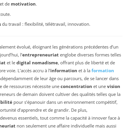
et de
motivation
.
coute.
s
du travail : flexibilité, télétravail, innovation.
calement évolué, éloignant les générations précédentes d’un
jourd’hui, l’
entrepreneuriat
englobe diverses formes telles
iat
et le
digital nomadisme
, offrant plus de liberté et de
pre voie. L’accès accru à l’
information
et à la
formation
 indépendamment de leur âge ou parcours, de se lancer dans
ce de ressources nécessite une
concentration
et une
vision
reneurs de demain doivent cultiver des qualités telles que la
bilité
pour s’épanouir dans un environnement compétitif,
rtunité d’apprendre et de grandir. De plus,
 devenus essentiels, tout comme la capacité à innover face à
neuriat
non seulement une affaire individuelle mais aussi