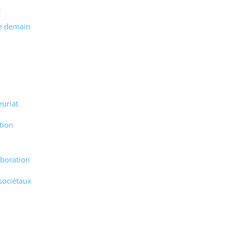
t
de demain
euriat
ation
aboration
sociétaux