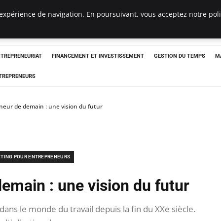
expérience de navigation. En poursuivant, vous acceptez notre polit
NTREPRENEURIAT
FINANCEMENT ET INVESTISSEMENT
GESTION DU TEMPS
M
TREPRENEURS
neur de demain : une vision du futur
TING POUR ENTREPRENEURS
emain : une vision du futur
s le monde du travail depuis la fin du XXe siècle.