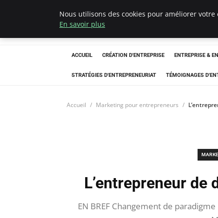
Nous utilisons des cookies pour améliorer votre 
LECFCM
En savoir plus
ACCUEIL
CRÉATION D'ENTREPRISE
ENTREPRISE & E
STRATÉGIES D'ENTREPRENEURIAT
TÉMOIGNAGES D'EN
Accueil
Marketing pour entrepreneurs
L’entrepre
MARKE
L’entrepreneur de d
EN BREF Changement de paradigme dan