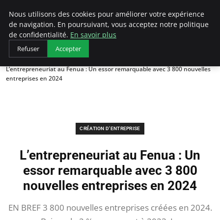
LECFCM
Nous utilisons des cookies pour améliorer votre expérience
de navigation. En poursuivant, vous acceptez notre politique
de confidentialité.
En savoir plus
Refuser
Accepter
Accueil
Création d'entreprise
L’entrepreneuriat au Fenua : Un essor remarquable avec 3 800 nouvelles
entreprises en 2024
CRÉATION D'ENTREPRISE
L’entrepreneuriat au Fenua : Un
essor remarquable avec 3 800
nouvelles entreprises en 2024
EN BREF 3 800 nouvelles entreprises créées en 2024.