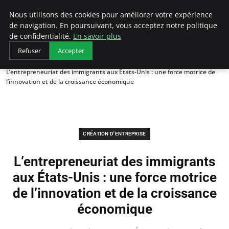
LECFCM
Nous utilisons des cookies pour améliorer votre expérience
de navigation. En poursuivant, vous acceptez notre politique
de confidentialité.
En savoir plus
Refuser
Accepter
Accueil
Création d'entreprise
L’entrepreneuriat des immigrants aux États-Unis : une force motrice de
l’innovation et de la croissance économique
CRÉATION D'ENTREPRISE
L’entrepreneuriat des immigrants
aux États-Unis : une force motrice
de l’innovation et de la croissance
économique