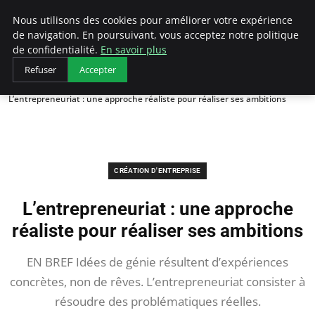
LECFCM
Nous utilisons des cookies pour améliorer votre expérience
de navigation. En poursuivant, vous acceptez notre politique
de confidentialité.
En savoir plus
Refuser
Accepter
Accueil
Création d'entreprise
L’entrepreneuriat : une approche réaliste pour réaliser ses ambitions
CRÉATION D'ENTREPRISE
L’entrepreneuriat : une approche
réaliste pour réaliser ses ambitions
EN BREF Idées de génie résultent d’expériences
concrètes, non de rêves. L’entrepreneuriat consister à
résoudre des problématiques réelles.