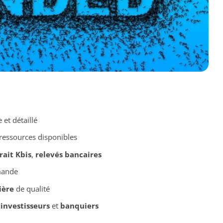
 et détaillé
 ressources disponibles
rait Kbis
,
relevés bancaires
mande
ière
de qualité
e
investisseurs
et
banquiers