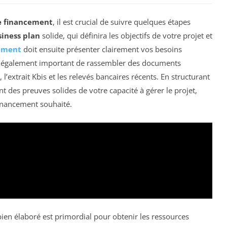
e financement
, il est crucial de suivre quelques étapes
iness plan
solide, qui définira les objectifs de votre projet et
cement
doit ensuite présenter clairement vos besoins
 est également important de rassembler des documents
se, l’extrait Kbis et les relevés bancaires récents. En structurant
t des preuves solides de votre capacité à gérer le projet,
inancement souhaité.
ien élaboré est primordial pour obtenir les ressources