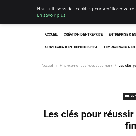
Nous utilisons des cookies pour améliorer votre 
LECFCM
En savoir plus
ACCUEIL
CRÉATION D'ENTREPRISE
ENTREPRISE & E
STRATÉGIES D'ENTREPRENEURIAT
TÉMOIGNAGES D'EN
Accueil
Financement et investissement
Les clés 
FINAN
Les clés pour réussi
fi