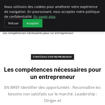
LECFCM
Nous utilisons des cookies pour améliorer votre expérience
de navigation. En poursuivant, vous acceptez notre politique
de confidentialité.
En savoir plus
Refuser
Accepter
Accueil
Stratégies d'entrepreneuriat
Les compétences nécessaires pour un entrepreneur
STRATÉGIES D'ENTREPRENEURIAT
Les compétences nécessaires pour
un entrepreneur
EN BREF Identifier des opportunités : Reconnaître les
besoins non satisfaits sur le marché. Leadership :
Diriger et