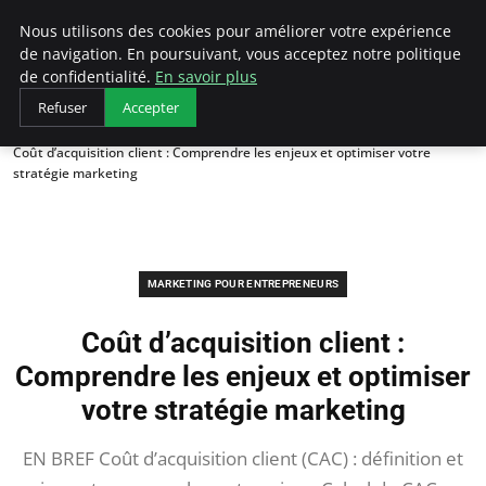
LECFCM
Nous utilisons des cookies pour améliorer votre expérience
de navigation. En poursuivant, vous acceptez notre politique
de confidentialité.
En savoir plus
Refuser
Accepter
Accueil
Marketing pour entrepreneurs
Coût d’acquisition client : Comprendre les enjeux et optimiser votre
stratégie marketing
MARKETING POUR ENTREPRENEURS
Coût d’acquisition client :
Comprendre les enjeux et optimiser
votre stratégie marketing
EN BREF Coût d’acquisition client (CAC) : définition et