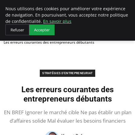
LECFCM
Nous utilisons des cookies pour améliorer votre expérience
de navigation. En poursuivant, vous acceptez notre politique
de confidentialité.
En savoir plus
Refuser
Accepter
Accueil
Stratégies d'entrepreneuriat
Les erreurs courantes des entrepreneurs débutants
STRATÉGIES D'ENTREPRENEURIAT
Les erreurs courantes des
entrepreneurs débutants
EN BREF Ignorer le marché cible Ne pas établir un plan
d’affaires solide Mal évaluer les besoins financiers