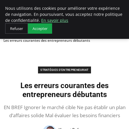
LECFCM
Nous utilisons des cookies pour améliorer votre expérience
de navigation. En poursuivant, vous acceptez notre politique
de confidentialité.
En savoir plus
Refuser
Accepter
Accueil
Stratégies d'entrepreneuriat
Les erreurs courantes des entrepreneurs débutants
STRATÉGIES D'ENTREPRENEURIAT
Les erreurs courantes des
entrepreneurs débutants
EN BREF Ignorer le marché cible Ne pas établir un plan
d’affaires solide Mal évaluer les besoins financiers