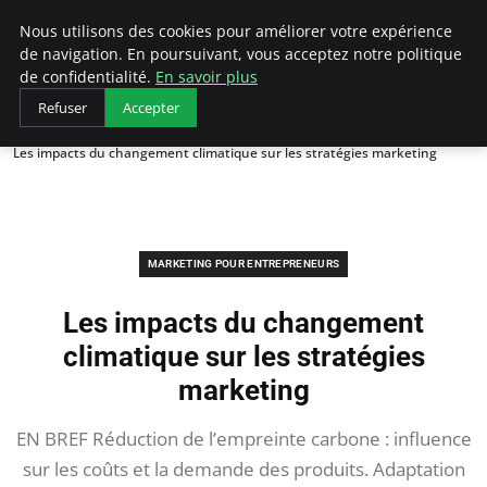
LECFCM
Nous utilisons des cookies pour améliorer votre expérience
de navigation. En poursuivant, vous acceptez notre politique
de confidentialité.
En savoir plus
Refuser
Accepter
Accueil
Marketing pour entrepreneurs
Les impacts du changement climatique sur les stratégies marketing
MARKETING POUR ENTREPRENEURS
Les impacts du changement
climatique sur les stratégies
marketing
EN BREF Réduction de l’empreinte carbone : influence
sur les coûts et la demande des produits. Adaptation