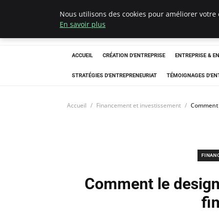
Nous utilisons des cookies pour améliorer votre 
LECFCM
En savoir plus
ACCUEIL
CRÉATION D'ENTREPRISE
ENTREPRISE & E
STRATÉGIES D'ENTREPRENEURIAT
TÉMOIGNAGES D'EN
Accueil
Financement et investissement
Comment l
FINAN
Comment le design 
fi