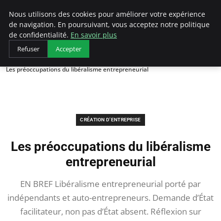
LECFCM
Nous utilisons des cookies pour améliorer votre expérience
de navigation. En poursuivant, vous acceptez notre politique
de confidentialité.
En savoir plus
Refuser
Accepter
Accueil
Création d'entreprise
Les préoccupations du libéralisme entrepreneurial
CRÉATION D'ENTREPRISE
Les préoccupations du libéralisme
entrepreneurial
EN BREF Libéralisme entrepreneurial porté par
indépendants et auto-entrepreneurs. Demande d’État
facilitateur, non pas d’État absent. Réflexion sur