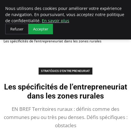
LECFCM
Nous utilisons des cookies pour améliorer votre expérience
de navigation. En poursuivant, vous acceptez notre politique
de confidentialité.
En savoir plus
Refuser
Accepter
Accueil
Stratégies d'entrepreneuriat
Les spécificités de l’entrepreneuriat dans les zones rurales
STRATÉGIES D'ENTREPRENEURIAT
Les spécificités de l’entrepreneuriat
dans les zones rurales
EN BREF Territoires ruraux : définis comme des
communes peu ou très peu denses. Défis spécifiques :
obstacles