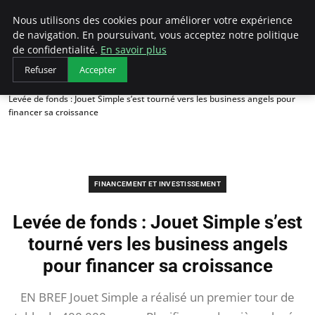
LECFCM
Nous utilisons des cookies pour améliorer votre expérience
de navigation. En poursuivant, vous acceptez notre politique
de confidentialité.
En savoir plus
Refuser
Accepter
Accueil
Financement et investissement
Levée de fonds : Jouet Simple s’est tourné vers les business angels pour
financer sa croissance
FINANCEMENT ET INVESTISSEMENT
Levée de fonds : Jouet Simple s’est
tourné vers les business angels
pour financer sa croissance
EN BREF Jouet Simple a réalisé un premier tour de