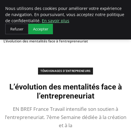
LECFCM
Nous utilisons des cookies pour améliorer votre expérience
de navigation. En poursuivant, vous acceptez notre politique
de confidentialité.
En savoir plus
Refuser
Accepter
Accueil
Témoignages d'entrepreneurs
L’évolution des mentalités face à l’entrepreneuriat
TÉMOIGNAGES D'ENTREPRENEURS
L’évolution des mentalités face à
l’entrepreneuriat
EN BREF France Travail intensifie son soutien à
l’entrepreneuriat. 7ème Semaine dédiée à la création
et à la