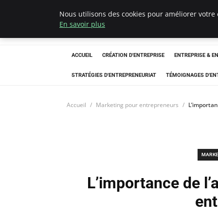
Nous utilisons des cookies pour améliorer votre 
LECFCM
En savoir plus
ACCUEIL
CRÉATION D'ENTREPRISE
ENTREPRISE & E
STRATÉGIES D'ENTREPRENEURIAT
TÉMOIGNAGES D'EN
Accueil
Marketing pour entrepreneurs
L’importan
MARKE
L’importance de l’
ent