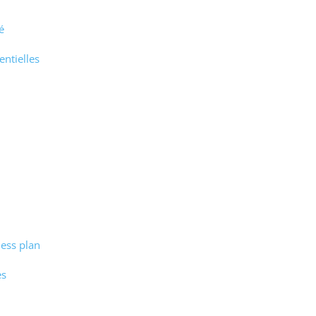
é
entielles
ness plan
es