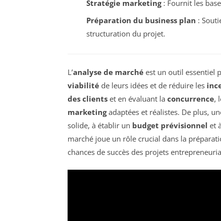
Stratégie marketing
: Fournit les bas
Préparation du business plan
: Souti
structuration du projet.
L’
analyse de marché
est un outil essentiel 
viabilité
de leurs idées et de réduire les
inc
des clients
et en évaluant la
concurrence
, 
marketing
adaptées et réalistes. De plus, u
solide, à établir un
budget prévisionnel
et 
marché joue un rôle crucial dans la préparat
chances de succès des projets entrepreneuri