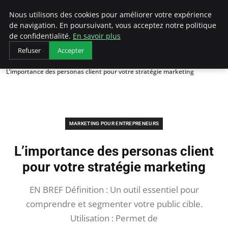
LECFCM
Nous utilisons des cookies pour améliorer votre expérience
de navigation. En poursuivant, vous acceptez notre politique
de confidentialité.
En savoir plus
Refuser
Accepter
Accueil
Marketing pour entrepreneurs
L’importance des personas client pour votre stratégie marketing
MARKETING POUR ENTREPRENEURS
L’importance des personas client
pour votre stratégie marketing
EN BREF Définition : Un outil essentiel pour
comprendre et segmenter votre public cible.
Utilisation : Permet de