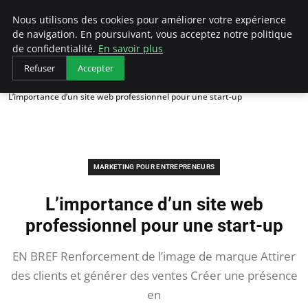
LECFCM
Nous utilisons des cookies pour améliorer votre expérience
de navigation. En poursuivant, vous acceptez notre politique
de confidentialité.
En savoir plus
Refuser
Accepter
Accueil
Marketing pour entrepreneurs
L’importance d’un site web professionnel pour une start-up
MARKETING POUR ENTREPRENEURS
L’importance d’un site web
professionnel pour une start-up
EN BREF Renforcement de l’image de marque Attirer
des clients et générer des ventes Créer une présence
en